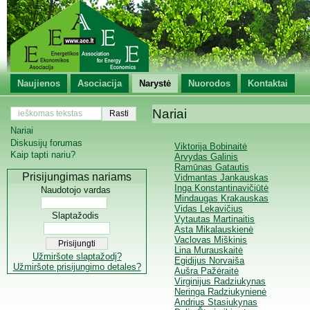
Naujienos
Asociacija
Narystė
Nuorodos
Kontaktai
Nariai
Nariai
Diskusijų forumas
Viktorija Bobinaitė
Kaip tapti nariu?
Arvydas Galinis
Ramūnas Gatautis
Prisijungimas nariams
Vidmantas Jankauskas
Inga Konstantinavičiūtė
Naudotojo vardas
Mindaugas Krakauskas
Vidas Lekavičius
Slaptažodis
Vytautas Martinaitis
Asta Mikalauskienė
Vaclovas Miškinis
Lina Murauskaitė
Užmiršote slaptažodį?
Egidijus Norvaiša
Užmiršote prisijungimo detales?
Aušra Pažėraitė
Virginijus Radziukynas
Neringa Radziukynienė
Andrius Stasiukynas