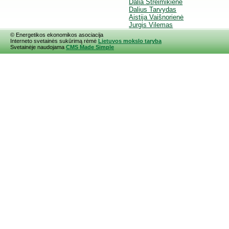
Dalia Štreimikienė
Dalius Tarvydas
Aistija Vaišnorienė
Jurgis Vilemas
© Energetikos ekonomikos asociacija
Interneto svetainės sukūrimą rėmė
Lietuvos mokslo taryba
Svetainėje naudojama
CMS Made Simple