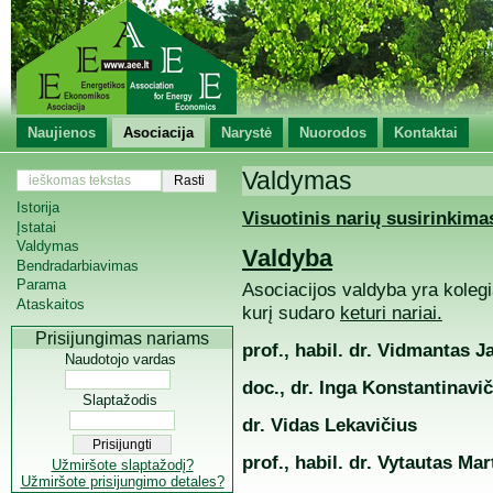
Naujienos
Asociacija
Narystė
Nuorodos
Kontaktai
Valdymas
Istorija
Visuotinis narių susirinkima
Įstatai
Valdymas
Valdyba
Bendradarbiavimas
Parama
Asociacijos valdyba yra koleg
Ataskaitos
kurį sudaro
keturi nariai.
Prisijungimas nariams
prof., habil. dr. Vidmantas 
Naudotojo vardas
doc., dr. Inga
Konstantinavič
Slaptažodis
dr. Vidas Lekavičius
prof.,
habil. dr. Vytautas
Mart
Užmiršote slaptažodį?
Užmiršote prisijungimo detales?