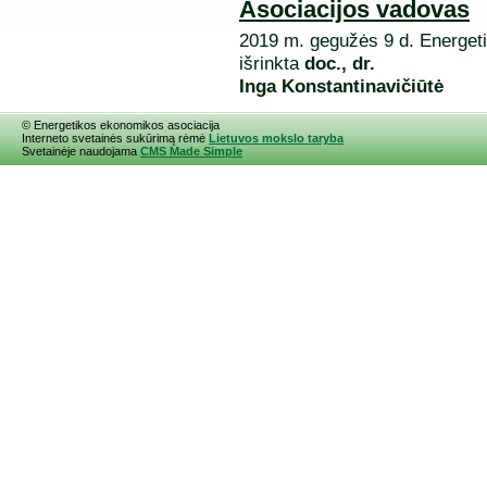
Asociacijos vadovas
2019 m. gegužės 9 d. Energet
išrinkta
doc.,
dr.
Inga
Konstantinavičiūtė
© Energetikos ekonomikos asociacija
Interneto svetainės sukūrimą rėmė
Lietuvos mokslo taryba
Svetainėje naudojama
CMS Made Simple